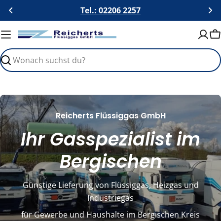
Zum
Tel.: 02206 2257
Inhalt
springen
W
Suchen
Reicherts Flüssiggas GmbH
Ihr Gasspezialist im
Bergischen
Günstige Lieferung von Flüssiggas, Heizgas und
Industriegas
für Gewerbe und Haushalte im Bergischen Kreis